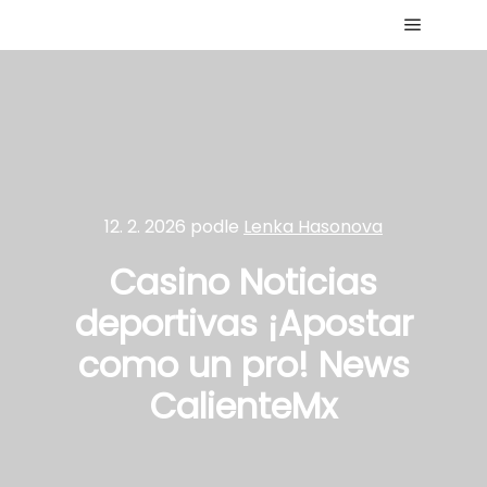
Hlavní 
12. 2. 2026
podle
Lenka Hasonova
Casino Noticias
deportivas ¡Apostar
como un pro! News
CalienteMx