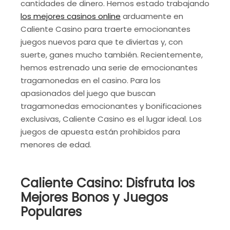
cantidades de dinero. Hemos estado trabajando
los mejores casinos online
arduamente en
Caliente Casino para traerte emocionantes
juegos nuevos para que te diviertas y, con
suerte, ganes mucho también. Recientemente,
hemos estrenado una serie de emocionantes
tragamonedas en el casino. Para los
apasionados del juego que buscan
tragamonedas emocionantes y bonificaciones
exclusivas, Caliente Casino es el lugar ideal. Los
juegos de apuesta están prohibidos para
menores de edad.
Caliente Casino: Disfruta los
Mejores Bonos y Juegos
Populares