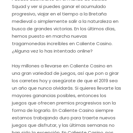
Squad y ver si puedes ganar el acumulado
progresivo, viajar en el tiempo a la Bretaña
medieval o simplemente salir a la naturaleza en
busca de grandes victorias. En los últimos días,
hemos puesto en marcha nuevas
tragamonedas increíbles en Caliente Casino.
¿Alguna vez lo has intentado online?
Hay millones a llevarse en Caliente Casino en
una gran variedad de juegos, así que pon a girar
los carretes hoy y asegúrate de que el 2019 sea
un año que nunca olvidarás. Si quieres llevarte las
mayores ganancias posibles, entonces los
juegos que ofrecen premios progresivos son la
forma de lograrlo. En Caliente Casino siempre
estamos trabajando duro para traerte nuevos
juegos que disfrutar, y las últimas semanas no
han sido la excepción. En Caliente Casino, nos