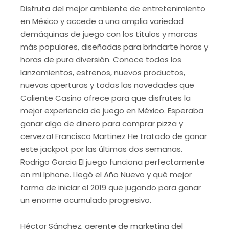
Disfruta del mejor ambiente de entretenimiento
en México y accede a una amplia variedad
demáquinas de juego con los títulos y marcas
más populares, diseñadas para brindarte horas y
horas de pura diversión. Conoce todos los
lanzamientos, estrenos, nuevos productos,
nuevas aperturas y todas las novedades que
Caliente Casino ofrece para que disfrutes la
mejor experiencia de juego en México. Esperaba
ganar algo de dinero para comprar pizza y
cerveza! Francisco Martinez He tratado de ganar
este jackpot por las últimas dos semanas.
Rodrigo Garcia El juego funciona perfectamente
en mi Iphone. Llegó el Año Nuevo y qué mejor
forma de iniciar el 2019 que jugando para ganar
un enorme acumulado progresivo.
Héctor Sánchez, gerente de marketing del