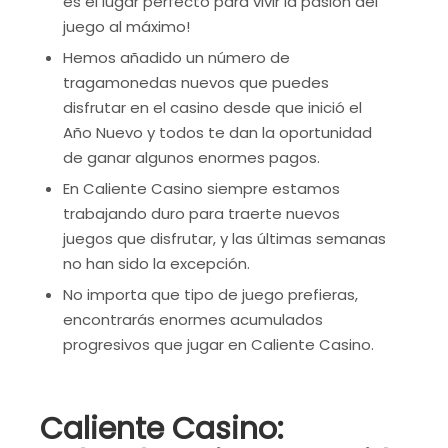
es el lugar perfecto para vivir la pasión del
juego al máximo!
Hemos añadido un número de
tragamonedas nuevos que puedes
disfrutar en el casino desde que inició el
Año Nuevo y todos te dan la oportunidad
de ganar algunos enormes pagos.
En Caliente Casino siempre estamos
trabajando duro para traerte nuevos
juegos que disfrutar, y las últimas semanas
no han sido la excepción.
No importa que tipo de juego prefieras,
encontrarás enormes acumulados
progresivos que jugar en Caliente Casino.
Caliente Casino: