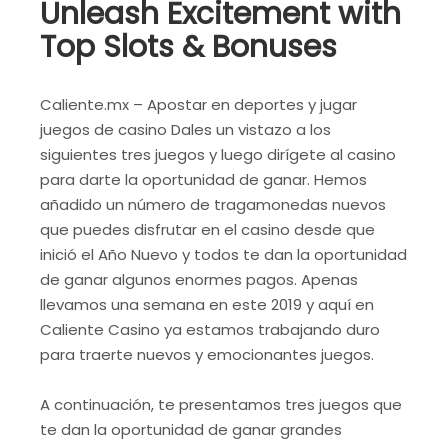
Unleash Excitement with
Top Slots & Bonuses
Caliente.mx – Apostar en deportes y jugar
juegos de casino Dales un vistazo a los
siguientes tres juegos y luego dirígete al casino
para darte la oportunidad de ganar. Hemos
añadido un número de tragamonedas nuevos
que puedes disfrutar en el casino desde que
inició el Año Nuevo y todos te dan la oportunidad
de ganar algunos enormes pagos. Apenas
llevamos una semana en este 2019 y aquí en
Caliente Casino ya estamos trabajando duro
para traerte nuevos y emocionantes juegos.
A continuación, te presentamos tres juegos que
te dan la oportunidad de ganar grandes