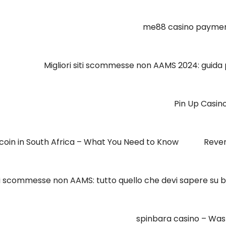
me88 casino payment
Migliori siti scommesse non AAMS 2024: guida
Pin Up Casin
tcoin in South Africa – What You Need to Know
Rever
ti scommesse non AAMS: tutto quello che devi sapere su 
spinbara casino – Was