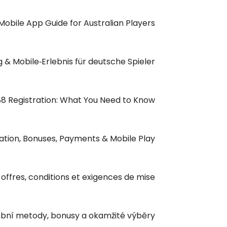
Mobile App Guide for Australian Players
 & Mobile‑Erlebnis für deutsche Spieler
8 Registration: What You Need to Know
ration, Bonuses, Payments & Mobile Play
ffres, conditions et exigences de mise
ební metody, bonusy a okamžité výběry