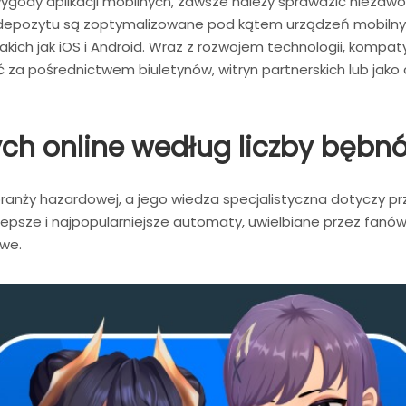
ygody aplikacji mobilnych, zawsze należy sprawdzić nieza
ez depozytu są zoptymalizowane pod kątem urządzeń mobilny
ich jak iOS i Android. Wraz z rozwojem technologii, kompat
 za pośrednictwem biuletynów, witryn partnerskich lub jako 
ych online według liczby bębn
ranży hazardowej, a jego wiedza specjalistyczna dotyczy 
jlepsze i najpopularniejsze automaty, uwielbiane przez fanów
we.