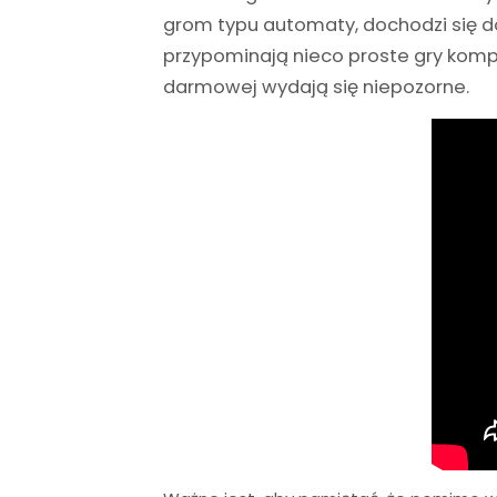
grom typu automaty, dochodzi się do 
przypominają nieco proste gry komp
darmowej wydają się niepozorne.