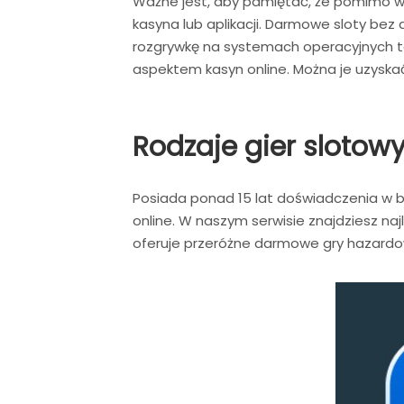
Ważne jest, aby pamiętać, że pomimo w
kasyna lub aplikacji. Darmowe sloty b
rozgrywkę na systemach operacyjnych tak
aspektem kasyn online. Można je uzyskać
Rodzaje gier slotow
Posiada ponad 15 lat doświadczenia w b
online. W naszym serwisie znajdziesz na
oferuje przeróżne darmowe gry hazardo