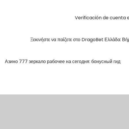
Verificación de cuenta e
Ξεκινήστε να παίζετε στο DragoBet Ελλάδα: Βή
Азино 777 зеркало рабочее на сегодня: бонусный гид