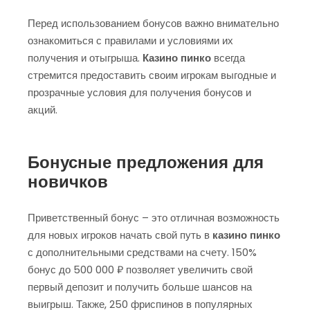
Перед использованием бонусов важно внимательно
ознакомиться с правилами и условиями их
получения и отыгрыша.
Казино пинко
всегда
стремится предоставить своим игрокам выгодные и
прозрачные условия для получения бонусов и
акций.
Бонусные предложения для
новичков
Приветственный бонус – это отличная возможность
для новых игроков начать свой путь в
казино пинко
с дополнительными средствами на счету. 150%
бонус до 500 000 ₽ позволяет увеличить свой
первый депозит и получить больше шансов на
выигрыш. Также, 250 фриспинов в популярных