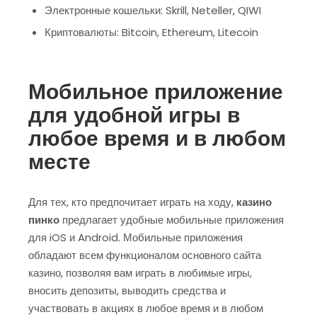
Электронные кошельки: Skrill, Neteller, QIWI
Криптовалюты: Bitcoin, Ethereum, Litecoin
Мобильное приложение
для удобной игры в
любое время и в любом
месте
Для тех, кто предпочитает играть на ходу,
казино
пинко
предлагает удобные мобильные приложения
для iOS и Android. Мобильные приложения
обладают всем функционалом основного сайта
казино, позволяя вам играть в любимые игры,
вносить депозиты, выводить средства и
участвовать в акциях в любое время и в любом