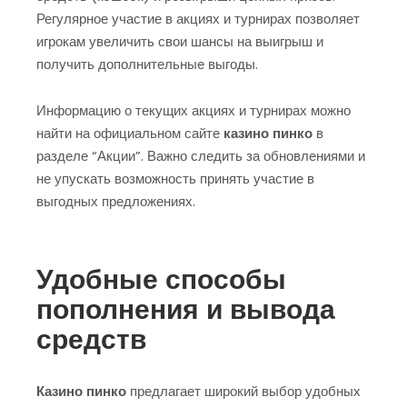
Регулярное участие в акциях и турнирах позволяет
игрокам увеличить свои шансы на выигрыш и
получить дополнительные выгоды.
Информацию о текущих акциях и турнирах можно
найти на официальном сайте
казино пинко
в
разделе “Акции”. Важно следить за обновлениями и
не упускать возможность принять участие в
выгодных предложениях.
Удобные способы
пополнения и вывода
средств
Казино пинко
предлагает широкий выбор удобных