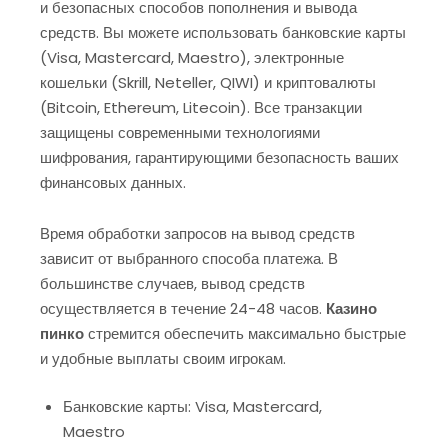
и безопасных способов пополнения и вывода
средств. Вы можете использовать банковские карты
(Visa, Mastercard, Maestro), электронные
кошельки (Skrill, Neteller, QIWI) и криптовалюты
(Bitcoin, Ethereum, Litecoin). Все транзакции
защищены современными технологиями
шифрования, гарантирующими безопасность ваших
финансовых данных.
Время обработки запросов на вывод средств
зависит от выбранного способа платежа. В
большинстве случаев, вывод средств
осуществляется в течение 24-48 часов.
Казино
пинко
стремится обеспечить максимально быстрые
и удобные выплаты своим игрокам.
Банковские карты: Visa, Mastercard,
Maestro