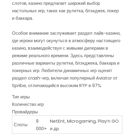
слотов, казино предлагает широкий выбор
настольных игр, таких как рулетка, блэкджек, покер
и баккара.
Особое внимание заслуживает раздел лайв-казино,
где игроки могут окунуться в атмосферу настоящего
казино, взаимодействуя с живыми дилерами в
режиме реального времени. Здесь представлены
различные варианты рулетки, блэкджека, баккара и
покерных игр. Любители динамичных игр оценят
раздел crash-игр, включая популярный Aviator от
Spribe, отличающийся высоким RTP в 97%.
Тип игры
Количество игр
Провайдеры
9
NetEnt, Microgaming, Play’n GO
Слоты
000+
и др.