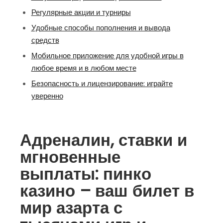
Регулярные акции и турниры
Удобные способы пополнения и вывода
средств
Мобильное приложение для удобной игры в
любое время и в любом месте
Безопасность и лицензирование: играйте
уверенно
Адреналин, ставки и
мгновенные
выплаты: пинко
казино – ваш билет в
мир азарта с