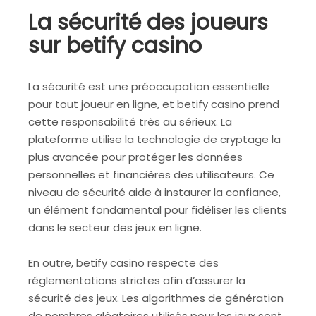
La sécurité des joueurs
sur betify casino
La sécurité est une préoccupation essentielle
pour tout joueur en ligne, et betify casino prend
cette responsabilité très au sérieux. La
plateforme utilise la technologie de cryptage la
plus avancée pour protéger les données
personnelles et financières des utilisateurs. Ce
niveau de sécurité aide à instaurer la confiance,
un élément fondamental pour fidéliser les clients
dans le secteur des jeux en ligne.
En outre, betify casino respecte des
réglementations strictes afin d’assurer la
sécurité des jeux. Les algorithmes de génération
de nombres aléatoires utilisés pour les jeux sont