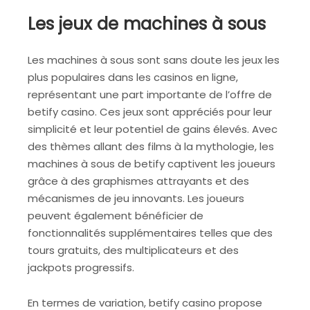
Les jeux de machines à sous
Les machines à sous sont sans doute les jeux les
plus populaires dans les casinos en ligne,
représentant une part importante de l’offre de
betify casino. Ces jeux sont appréciés pour leur
simplicité et leur potentiel de gains élevés. Avec
des thèmes allant des films à la mythologie, les
machines à sous de betify captivent les joueurs
grâce à des graphismes attrayants et des
mécanismes de jeu innovants. Les joueurs
peuvent également bénéficier de
fonctionnalités supplémentaires telles que des
tours gratuits, des multiplicateurs et des
jackpots progressifs.
En termes de variation, betify casino propose