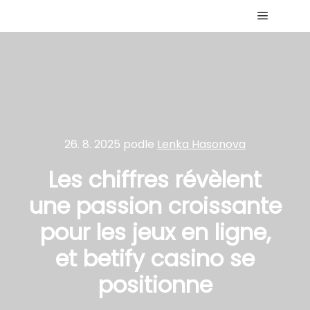
Hlavní 
26. 8. 2025
podle
Lenka Hasonova
Les chiffres révèlent
une passion croissante
pour les jeux en ligne,
et betify casino se
positionne