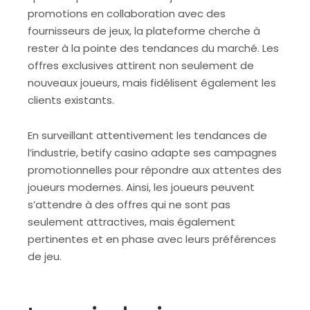
promotions en collaboration avec des
fournisseurs de jeux, la plateforme cherche à
rester à la pointe des tendances du marché. Les
offres exclusives attirent non seulement de
nouveaux joueurs, mais fidélisent également les
clients existants.
En surveillant attentivement les tendances de
l’industrie, betify casino adapte ses campagnes
promotionnelles pour répondre aux attentes des
joueurs modernes. Ainsi, les joueurs peuvent
s’attendre à des offres qui ne sont pas
seulement attractives, mais également
pertinentes et en phase avec leurs préférences
de jeu.