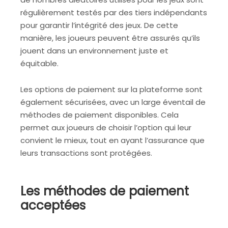
régulièrement testés par des tiers indépendants
pour garantir l’intégrité des jeux. De cette
manière, les joueurs peuvent être assurés qu’ils
jouent dans un environnement juste et
équitable.
Les options de paiement sur la plateforme sont
également sécurisées, avec un large éventail de
méthodes de paiement disponibles. Cela
permet aux joueurs de choisir l’option qui leur
convient le mieux, tout en ayant l’assurance que
leurs transactions sont protégées.
Les méthodes de paiement
acceptées