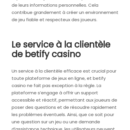
de leurs informations personnelles. Cela
contribue grandement à créer un environnement
de jeu fiable et respecteux des joueurs.
Le service à la clientèle
de betify casino
Un service à la clientèle efficace est crucial pour
toute plateforme de jeux en ligne, et betify
casino ne fait pas exception à la règle. La
plateforme s’engage à offrir un support
accessible et réactif, permettant aux joueurs de
poser des questions et de résoudre rapidement
les problèmes éventuels. Ainsi, que ce soit pour
une question sur un jeu ou une demande
d’assistance technique, les utilisateurs peuvent