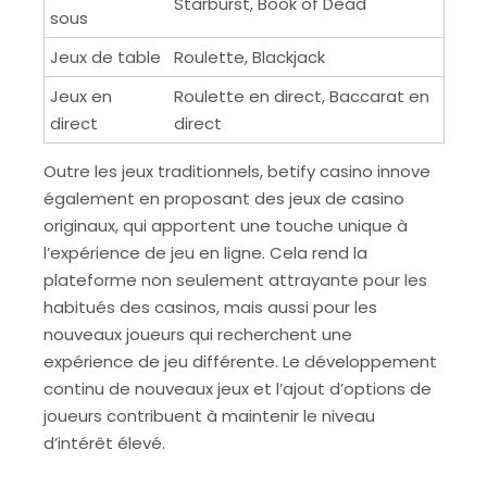
Starburst, Book of Dead
sous
Jeux de table
Roulette, Blackjack
Jeux en
Roulette en direct, Baccarat en
direct
direct
Outre les jeux traditionnels, betify casino innove
également en proposant des jeux de casino
originaux, qui apportent une touche unique à
l’expérience de jeu en ligne. Cela rend la
plateforme non seulement attrayante pour les
habitués des casinos, mais aussi pour les
nouveaux joueurs qui recherchent une
expérience de jeu différente. Le développement
continu de nouveaux jeux et l’ajout d’options de
joueurs contribuent à maintenir le niveau
d’intérêt élevé.