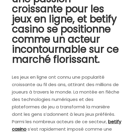
croissante pour les
jeux en ligne, et betify
casino se positionne
comme un acteur
incontournable sur ce
marché florissant.
Les jeux en ligne ont connu une popularité
croissante au fil des ans, attirant des millions de
joueurs à travers le monde. La montée en flèche
des technologies numériques et des
plateformes de jeu a transformé la manière
dont les gens s’adonnent à leurs jeux préférés.
Parmi les nombreux acteurs de ce secteur,
betify
casino
s’est rapidement imposé comme une