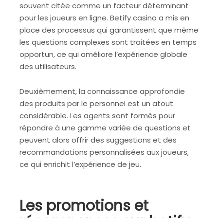
souvent citée comme un facteur déterminant
pour les joueurs en ligne. Betify casino a mis en
place des processus qui garantissent que même
les questions complexes sont traitées en temps
opportun, ce qui améliore l’expérience globale
des utilisateurs.
Deuxièmement, la connaissance approfondie
des produits par le personnel est un atout
considérable. Les agents sont formés pour
répondre à une gamme variée de questions et
peuvent alors offrir des suggestions et des
recommandations personnalisées aux joueurs,
ce qui enrichit l’expérience de jeu.
Les promotions et