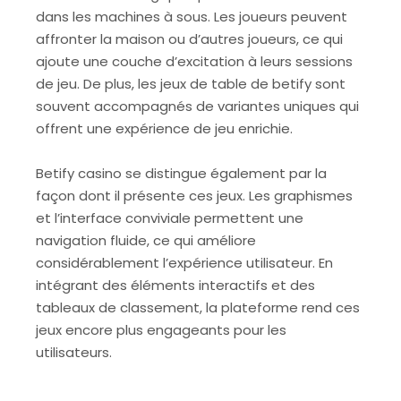
dans les machines à sous. Les joueurs peuvent
affronter la maison ou d’autres joueurs, ce qui
ajoute une couche d’excitation à leurs sessions
de jeu. De plus, les jeux de table de betify sont
souvent accompagnés de variantes uniques qui
offrent une expérience de jeu enrichie.
Betify casino se distingue également par la
façon dont il présente ces jeux. Les graphismes
et l’interface conviviale permettent une
navigation fluide, ce qui améliore
considérablement l’expérience utilisateur. En
intégrant des éléments interactifs et des
tableaux de classement, la plateforme rend ces
jeux encore plus engageants pour les
utilisateurs.