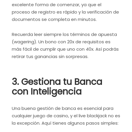
excelente forma de comenzar, ya que el
proceso de registro es rápido y la verificación de
documentos se completa en minutos.
Recuerda leer siempre los términos de apuesta
(wagering). Un bono con 20x de requisitos es
más fácil de cumplir que uno con 40x. Así podrás
retirar tus ganancias sin sorpresas.
3. Gestiona tu Banca
con Inteligencia
Una buena gestión de banca es esencial para
cualquier juego de casino, y el live blackjack no es
la excepción. Aquí tienes algunos pasos simples: