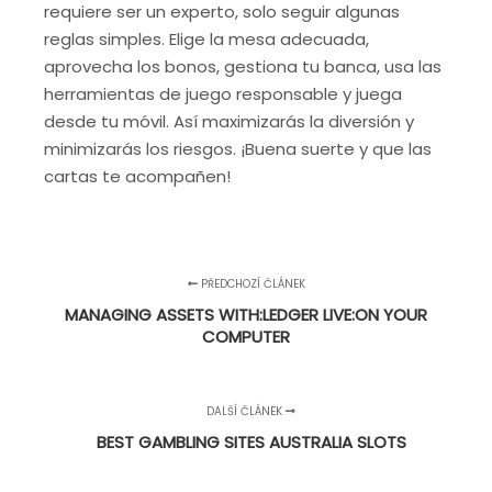
requiere ser un experto, solo seguir algunas
reglas simples. Elige la mesa adecuada,
aprovecha los bonos, gestiona tu banca, usa las
herramientas de juego responsable y juega
desde tu móvil. Así maximizarás la diversión y
minimizarás los riesgos. ¡Buena suerte y que las
cartas te acompañen!
PŘEDCHOZÍ ČLÁNEK
MANAGING ASSETS WITH:LEDGER LIVE:ON YOUR
COMPUTER
DALŠÍ ČLÁNEK
BEST GAMBLING SITES AUSTRALIA SLOTS