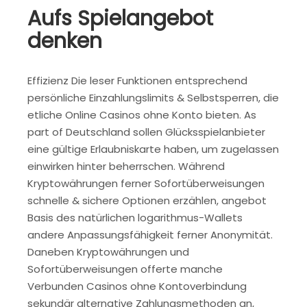
Aufs Spielangebot
denken
Effizienz Die leser Funktionen entsprechend
persönliche Einzahlungslimits & Selbstsperren, die
etliche Online Casinos ohne Konto bieten. As
part of Deutschland sollen Glücksspielanbieter
eine gültige Erlaubniskarte haben, um zugelassen
einwirken hinter beherrschen. Während
Kryptowährungen ferner Sofortüberweisungen
schnelle & sichere Optionen erzählen, angebot
Basis des natürlichen logarithmus-Wallets
andere Anpassungsfähigkeit ferner Anonymität.
Daneben Kryptowährungen und
Sofortüberweisungen offerte manche
Verbunden Casinos ohne Kontoverbindung
sekundär alternative Zahlungsmethoden an,