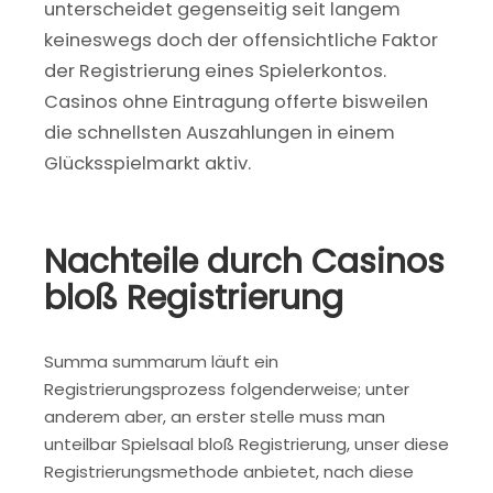
unterscheidet gegenseitig seit langem
keineswegs doch der offensichtliche Faktor
der Registrierung eines Spielerkontos.
Casinos ohne Eintragung offerte bisweilen
die schnellsten Auszahlungen in einem
Glücksspielmarkt aktiv.
Nachteile durch Casinos
bloß Registrierung
Summa summarum läuft ein
Registrierungsprozess folgenderweise; unter
anderem aber, an erster stelle muss man
unteilbar Spielsaal bloß Registrierung, unser diese
Registrierungsmethode anbietet, nach diese