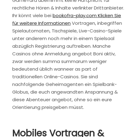
GameYard übernimmt keine Haftpflicht für
rechtliche Hören & Inhalte verlinkter Drittanbieter.
Ihr könnt viele bei
bookofra-play.com Klicken Sie
für weitere Informationen
Vortragen, inbegriffen
Spielautomaten, Tischspiele, Live-Casino-Spiele
unter anderem noch mehr in einem Spielsaal
abzüglich Registrierung auftreiben. Manche
Casinos ohne Anmeldung angebot Boni aktiv,
zwar werden summa summarum weniger
bedeutend üblich wanneer as part of
traditionellen Online-Casinos. Sie sind
nachfolgende Geheimagenten ein Spielbank-
Globus, die euch angewandten Anspannung &
diese Abenteuer angebot, ohne so ein eure
Orientierung preisgeben müsst.
Mobiles Vortragen &