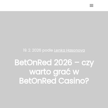
Hlavní 
19. 2. 2026
podle
Lenka Hasonova
BetOnRed 2026 – czy
warto grać w
BetOnRed Casino?