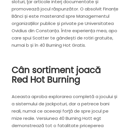
sloturi, ţar articole interj documentate și
promovează jocul răspunzător. O absolvit Finanțe
Bănci și este masterand spre Managementul
organizațiilor publice și private pe Universitatea
Ovidius din Constanța. Între experiența mea, apo
care spui Scatter te gândești de rotiri gratuite,
numai b și în 40 Burning Hot Gratis.
Cân sortiment joacă
Red Hot Burning
Aceasta aproba explorarea completă a jocului și
a sistemului de jackpoturi, dar a petrece bani
reali, numai ce aceeași forţă de spre jocul pe
mize reale. Versiunea 40 Burning Hott egt
demonstrează tot o fatalitate priceperea