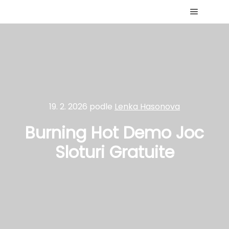
Hlavní 
19. 2. 2026
podle
Lenka Hasonova
Burning Hot Demo Joc
Sloturi Gratuite