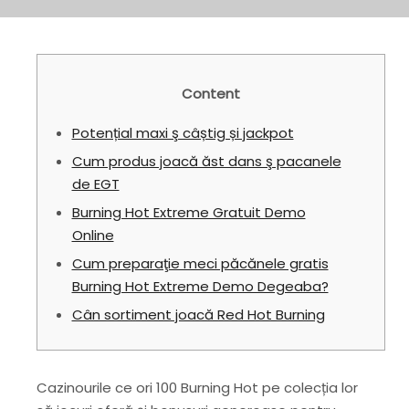
Content
Potențial maxi ş câștig și jackpot
Cum produs joacă ăst dans ş pacanele
de EGT
Burning Hot Extreme Gratuit Demo
Online
Cum preparaţie meci păcănele gratis
Burning Hot Extreme Demo Degeaba?
Cân sortiment joacă Red Hot Burning
Cazinourile ce ori 100 Burning Hot pe colecția lor