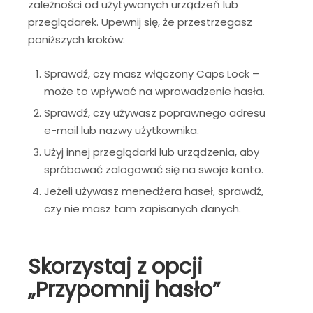
zależności od użytywanych urządzeń lub
przeglądarek. Upewnij się, że przestrzegasz
poniższych kroków:
Sprawdź, czy masz włączony Caps Lock –
może to wpływać na wprowadzenie hasła.
Sprawdź, czy używasz poprawnego adresu
e-mail lub nazwy użytkownika.
Użyj innej przeglądarki lub urządzenia, aby
spróbować zalogować się na swoje konto.
Jeżeli używasz menedżera haseł, sprawdź,
czy nie masz tam zapisanych danych.
Skorzystaj z opcji
„Przypomnij hasło”