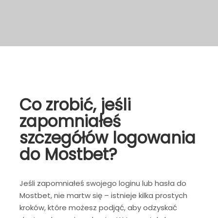
Co zrobić, jeśli
zapomniałeś
szczegółów logowania
do Mostbet?
Jeśli zapomniałeś swojego loginu lub hasła do
Mostbet, nie martw się – istnieje kilka prostych
kroków, które możesz podjąć, aby odzyskać