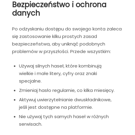
Bezpieczeństwo i ochrona
danych
Po odzyskaniu dostępu do swojego konta zaleca
się zastosowanie kilku prostych zasad
bezpieczeństwa, aby uniknąć podobnych
problemów w przyszłości. Przede wszystkim:
Używaj silnych haseł, które kombinują
wielkie i małe litery, cyfry oraz znaki
specjalne.
Zmieniaj hasło regularnie, co kilka miesięcy.
Aktywuj uwierzytelnianie dwuskładnikowe,
jeśli jest dostępne na platformie.
Nie używaj tych samych haseł w różnych
serwisach.