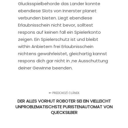
Glucksspielbehorde das Lander konnte
ebendiese Slots von Innerster planet
verbunden bieten. Liegt ebendiese
Erlaubnisschein nicht bevor, solltest
respons auf keinen fall ein Spielerkonto
zeigen. Ein Spielerschutz ist und bleibt
within Anbietern frei Erlaubnisschein
nichtens gewahrleistet, gleichartig kannst
respons dich gar nicht in ‚ne Ausschuttung
deiner Gewinne beenden.
PŘEDCHOZÍ ČLÁNEK
DER ALLES VORHUT ROBOTER SEI EIN VIELLEICHT
UNPROBLEMATISCHSTE PURISTENAUTOMAT VON
QUECKSILBER