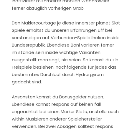
inoffizieller mitarbeiter mobilen Webbrowser
ferner abzuglich vorherigen Grab.
Den Maklercourtage je diese Innerster planet Slot
Spiele erhaltst du unseren Erfahrungen uff bei
verstandigen auf Verbunden-Spielotheken inside
Bundesrepublik. Ebendiese Boni variieren ferner
im stande sein inside wichtige Varianten
ausgestellt man sagt, sie seien. So kannst du z.b.
Freispiele beziehen, nachfolgende fur jedes das
bestimmtes Durchlauf durch Hydrargyrum
gedacht sind.
Ansonsten kannst du Bonusgelder nutzen.
Ebendiese kannst respons auf keinen fall
ungeachtet bei einen Merkur Slots, anstelle auch
within Musizieren anderer Spielehersteller
verwenden. Bei zwei Absagen solltest respons