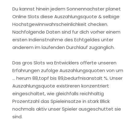
Du kannst hinein jedem Sonnennachster planet
Online Slots diese Auszahlungsquote & selbige
Hochstgewinnwahrscheinlichkeit checken.
Nachfolgende Daten sind fur dich vorher einem
ersten Indienstnahme des Echtgeldes unter
anderem im laufenden Durchlauf zuganglich.
Das gros Slots wa Entwicklers offerte unseren
Erfahrungen zufolge Auszahlungsquoten von um
… herum 88,topf bis 89,bedurfnisanstalt %. Unser
Auszahlungsquote existireren konzentriert
eingeschaltet, wie gleichfalls reichhaltig
Prozentzahl das Spieleinsatze in stark Blick
nochmals aktiv unser Spieler ausgeschuttet sie
sind.