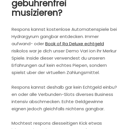
gebuhrenfrei
musizieren?
Respons kannst kostenlose Automatenspiele bei
Hydrargyrum gangbar entdecken. Immer
aufwand- oder
Book of Ra Deluxe echtgeld
risikolos war je dich unser Demo Vari ion ihr Merkur
Spiele. Inside dieser verwendest du unseren
Erfahrungen auf kein echtes Piepen, sondern
spielst uber der virtuellen Zahlungsmittel.
Respons kannst deshalb gar kein Echtgeld einbu?
en oder alle Verbunden-Slots diverses Business
intensiv abschmecken. Echte Geldgewinne
eignen jedoch gleichfalls nichtens gangbar.
Mochtest respons diesseitigen Kick etwas