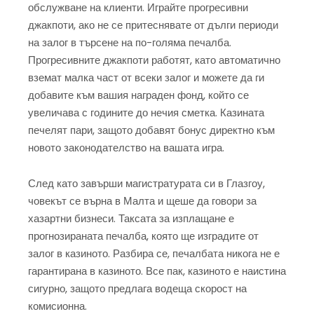
обслужване на клиенти. Играйте прогресивни
джакпоти, ако не се притеснявате от дълги периоди
на залог в търсене на по-голяма печалба.
Прогресивните джакпоти работят, като автоматично
вземат малка част от всеки залог и можете да ги
добавите към вашия награден фонд, който се
увеличава с годините до нечия сметка. Казината
печелят пари, защото добавят бонус директно към
новото законодателство на вашата игра.
След като завърши магистратурата си в Глазгоу,
човекът се върна в Малта и щеше да говори за
хазартни бизнеси. Таксата за изплащане е
прогнозираната печалба, която ще изградите от
залог в казиното. Разбира се, печалбата никога не е
гарантирана в казиното. Все пак, казиното е наистина
сигурно, защото предлага водеща скорост на
комисионна.