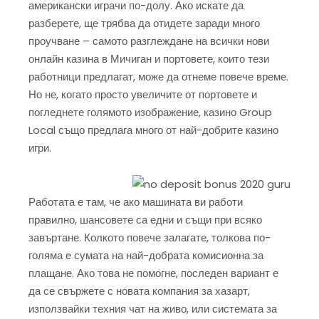
американски играчи по-долу. Ако искате да
разберете, ще трябва да отидете заради много
проучване – самото разглеждане на всички нови
онлайн казина в Мичиган и портовете, които тези
работници предлагат, може да отнеме повече време.
Но не, когато просто увеличите от портовете и
погледнете голямото изображение, казино Group
Local също предлага много от най-добрите казино
игри.
Работата е там, че ако машината ви работи
правилно, шансовете са едни и същи при всяко
завъртане. Колкото повече залагате, толкова по-
голяма е сумата на най-добрата комисионна за
плащане. Ако това не помогне, последен вариант е
да се свържете с новата компания за хазарт,
използвайки техния чат на живо, или системата за