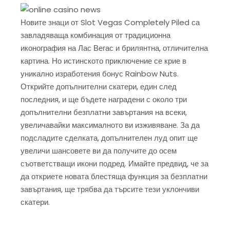
Новите знаци от Slot Vegas Completely Piled са
завладяваща комбинация от традиционна
иконография на Лас Вегас и брилянтна, отличителна
картина. Но истинското приключение се крие в
уникално изработения бонус Rainbow Nuts.
Открийте допълнителни скатери, един след
последния, и ще бъдете наградени с около три
допълнителни безплатни завъртания на всеки,
увеличавайки максималното ви изживяване. За да
подсладите сделката, допълнителен луд опит ще
увеличи шансовете ви да получите до осем
съответстващи икони подред. Имайте предвид, че за
да откриете новата блестяща функция за безплатни
завъртания, ще трябва да търсите тези уклончиви
скатери.