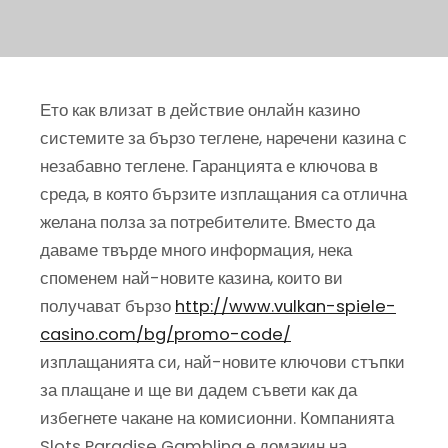
Ето как влизат в действие онлайн казино
системите за бързо теглене, наречени казина с
незабавно теглене. Гаранцията е ключова в
среда, в която бързите изплащания са отлична
желана полза за потребителите.
Вместо да
даваме твърде много информация, нека
споменем най-новите казина, които ви
получават бързо
http://www.vulkan-spiele-
casino.com/bg/promo-code/
изплащанията си, най-новите ключови стъпки
за плащане и ще ви дадем съвети как да
избегнете чакане на комисионни. Компанията
Slots Paradise Gambling е домакин на