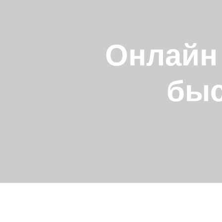
Онлайн 
быс