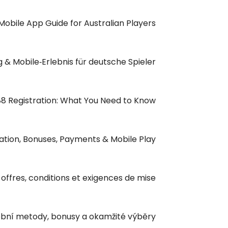
Mobile App Guide for Australian Players
 & Mobile‑Erlebnis für deutsche Spieler
8 Registration: What You Need to Know
ration, Bonuses, Payments & Mobile Play
ffres, conditions et exigences de mise
ební metody, bonusy a okamžité výběry