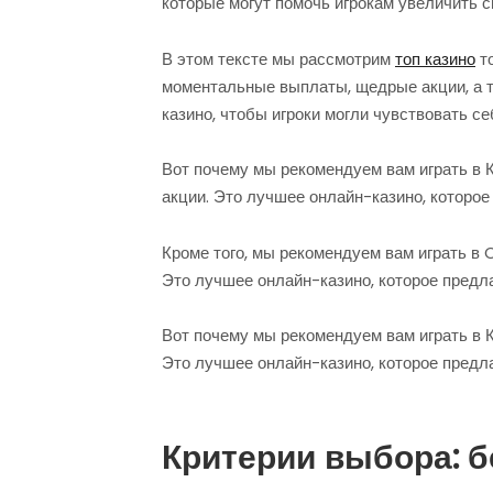
которые могут помочь игрокам увеличить 
В этом тексте мы рассмотрим
топ казино
то
моментальные выплаты, щедрые акции, а т
казино, чтобы игроки могли чувствовать с
Вот почему мы рекомендуем вам играть в 
акции. Это лучшее онлайн-казино, которое
Кроме того, мы рекомендуем вам играть в 
Это лучшее онлайн-казино, которое предла
Вот почему мы рекомендуем вам играть в 
Это лучшее онлайн-казино, которое предла
Критерии выбора: б