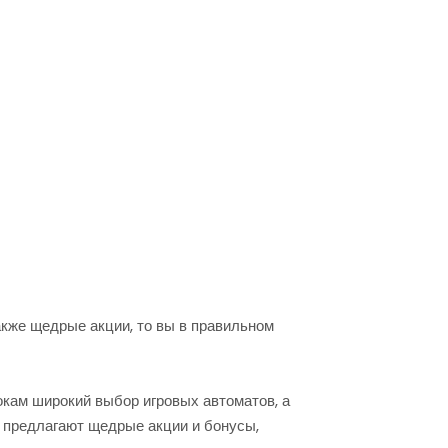
акже щедрые акции, то вы в правильном
окам широкий выбор игровых автоматов, а
о предлагают щедрые акции и бонусы,