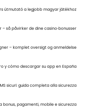
yors útmutató a legjobb magyar játékhoz
 – så påvirker de dine casino‑bonusser
ner – komplet oversigt og anmeldelse
stro y cómo descargar su app en España
S sicuri: guida completa alla sicurezza
a bonus, pagamenti, mobile e sicurezza