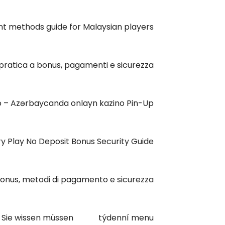
 methods guide for Malaysian players
 pratica a bonus, pagamenti e sicurezza
o – Azərbaycanda onlayn kazino Pin-Up
y Play No Deposit Bonus Security Guide
bonus, metodi di pagamento e sicurezza
 Sie wissen müssen
týdenní menu