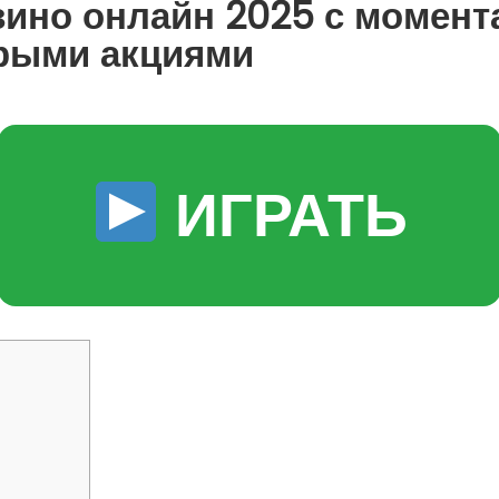
зино онлайн 2025 с момен
рыми акциями
ИГРАТЬ