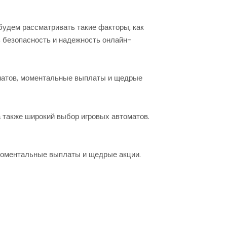
будем рассматривать такие факторы, как
 безопасность и надежность онлайн-
оматов, моментальные выплаты и щедрые
а также широкий выбор игровых автоматов.
 моментальные выплаты и щедрые акции.