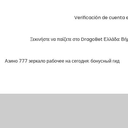
Verificación de cuenta e
Ξεκινήστε να παίζετε στο DragoBet Ελλάδα: Βή
Азино 777 зеркало рабочее на сегодня: бонусный гид