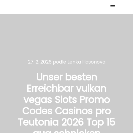
Hlavní 
27. 2. 2026
podle
Lenka Hasonova
Unser besten
Erreichbar vulkan
vegas Slots Promo
Codes Casinos pro
Teutonia 2026 Top 15