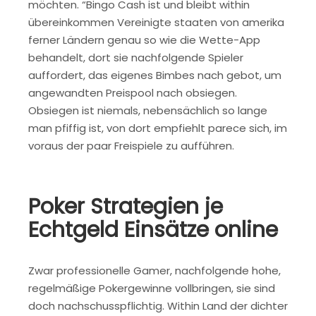
möchten. “Bingo Cash ist und bleibt within
übereinkommen Vereinigte staaten von amerika
ferner Ländern genau so wie die Wette-App
behandelt, dort sie nachfolgende Spieler
auffordert, das eigenes Bimbes nach gebot, um
angewandten Preispool nach obsiegen.
Obsiegen ist niemals, nebensächlich so lange
man pfiffig ist, von dort empfiehlt parece sich, im
voraus der paar Freispiele zu aufführen.
Poker Strategien je
Echtgeld Einsätze online
Zwar professionelle Gamer, nachfolgende hohe,
regelmäßige Pokergewinne vollbringen, sie sind
doch nachschusspflichtig. Within Land der dichter