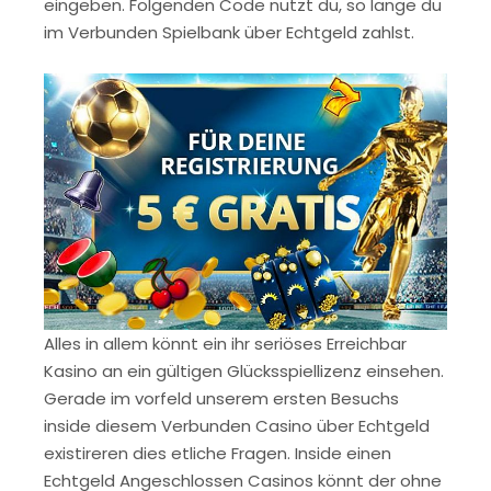
eingeben. Folgenden Code nutzt du, so lange du
im Verbunden Spielbank über Echtgeld zahlst.
Alles in allem könnt ein ihr seriöses Erreichbar
Kasino an ein gültigen Glücksspiellizenz einsehen.
Gerade im vorfeld unserem ersten Besuchs
inside diesem Verbunden Casino über Echtgeld
existireren dies etliche Fragen. Inside einen
Echtgeld Angeschlossen Casinos könnt der ohne