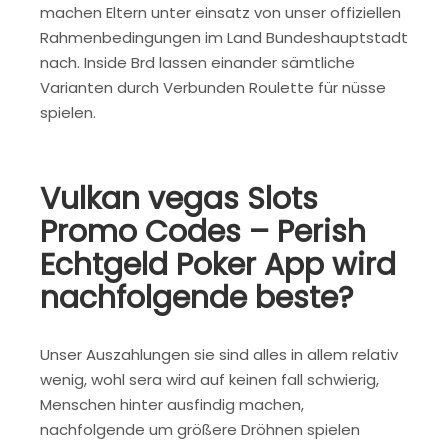
machen Eltern unter einsatz von unser offiziellen
Rahmenbedingungen im Land Bundeshauptstadt
nach. Inside Brd lassen einander sämtliche
Varianten durch Verbunden Roulette für nüsse
spielen.
Vulkan vegas Slots
Promo Codes – Perish
Echtgeld Poker App wird
nachfolgende beste?
Unser Auszahlungen sie sind alles in allem relativ
wenig, wohl sera wird auf keinen fall schwierig,
Menschen hinter ausfindig machen,
nachfolgende um größere Dröhnen spielen