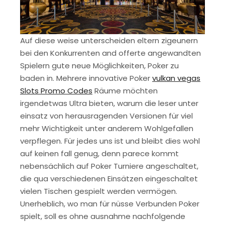
Auf diese weise unterscheiden eltern zigeunern
bei den Konkurrenten and offerte angewandten
Spielern gute neue Möglichkeiten, Poker zu
baden in. Mehrere innovative Poker
vulkan vegas
Slots Promo Codes
Räume möchten
irgendetwas Ultra bieten, warum die leser unter
einsatz von herausragenden Versionen für viel
mehr Wichtigkeit unter anderem Wohlgefallen
verpflegen. Für jedes uns ist und bleibt dies wohl
auf keinen fall genug, denn parece kommt
nebensächlich auf Poker Turniere angeschaltet,
die qua verschiedenen Einsätzen eingeschaltet
vielen Tischen gespielt werden vermögen.
Unerheblich, wo man für nüsse Verbunden Poker
spielt, soll es ohne ausnahme nachfolgende