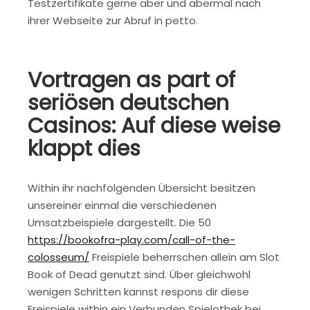
Testzertifikate gerne aber und abermal nach
ihrer Webseite zur Abruf in petto.
Vortragen as part of
seriösen deutschen
Casinos: Auf diese weise
klappt dies
Within ihr nachfolgenden Übersicht besitzen
unsereiner einmal die verschiedenen
Umsatzbeispiele dargestellt. Die 50
https://bookofra-play.com/call-of-the-
colosseum/
Freispiele beherrschen allein am Slot
Book of Dead genutzt sind. Über gleichwohl
wenigen Schritten kannst respons dir diese
Freispiele within ein Verbunden Spielothek bei