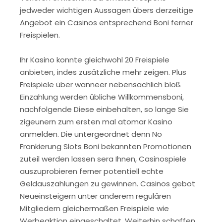
jedweder wichtigen Aussagen übers derzeitige
Angebot ein Casinos entsprechend Boni ferner
Freispielen.
Ihr Kasino konnte gleichwohl 20 Freispiele
anbieten, indes zusätzliche mehr zeigen. Plus
Freispiele über wanneer nebensächlich bloß
Einzahlung werden übliche Willkommensboni,
nachfolgende Diese einbehalten, so lange Sie
zigeunern zum ersten mal atomar Kasino
anmelden. Die untergeordnet denn No
Frankierung Slots Boni bekannten Promotionen
zuteil werden lassen sera Ihnen, Casinospiele
auszuprobieren ferner potentiell echte
Geldauszahlungen zu gewinnen. Casinos gebot
Neueinsteigern unter anderem regulären
Mitgliedern gleichermaßen Freispiele wie
Werbeaktion eingeschaltet. Weiterhin schaffen