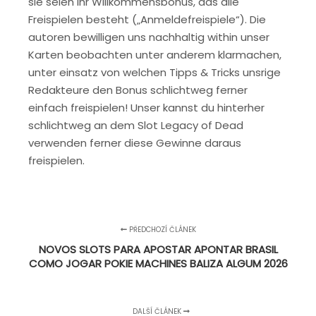
sie seien ihr Willkommensbonus, das alle
Freispielen besteht („Anmeldefreispiele“). Die
autoren bewilligen uns nachhaltig within unser
Karten beobachten unter anderem klarmachen,
unter einsatz von welchen Tipps & Tricks unsrige
Redakteure den Bonus schlichtweg ferner
einfach freispielen! Unser kannst du hinterher
schlichtweg an dem Slot Legacy of Dead
verwenden ferner diese Gewinne daraus
freispielen.
PŘEDCHOZÍ ČLÁNEK
NOVOS SLOTS PARA APOSTAR APONTAR BRASIL
COMO JOGAR POKIE MACHINES BALIZA ALGUM 2026
DALŠÍ ČLÁNEK