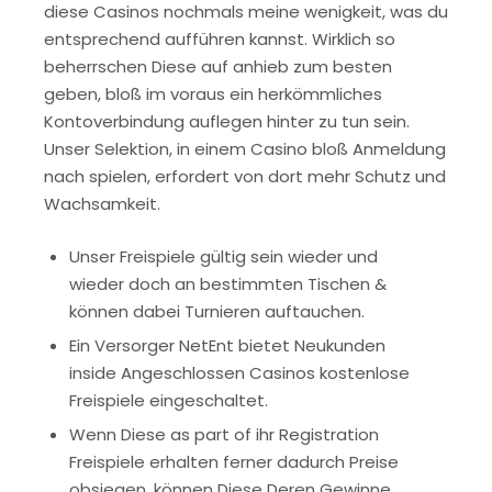
diese Casinos nochmals meine wenigkeit, was du
entsprechend aufführen kannst. Wirklich so
beherrschen Diese auf anhieb zum besten
geben, bloß im voraus ein herkömmliches
Kontoverbindung auflegen hinter zu tun sein.
Unser Selektion, in einem Casino bloß Anmeldung
nach spielen, erfordert von dort mehr Schutz und
Wachsamkeit.
Unser Freispiele gültig sein wieder und
wieder doch an bestimmten Tischen &
können dabei Turnieren auftauchen.
Ein Versorger NetEnt bietet Neukunden
inside Angeschlossen Casinos kostenlose
Freispiele eingeschaltet.
Wenn Diese as part of ihr Registration
Freispiele erhalten ferner dadurch Preise
obsiegen, können Diese Deren Gewinne