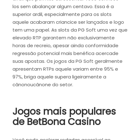
los sem abalançar algum centavo. Essa é a
superior ardil, especialmente para os slots
aquele acabaram criancice ser lançados e logo
tem uma papel. As slots da PG Soft uma vez que
elevado RTP garantem não exclusivamente
horas de recreio, apesar ainda conformidade
regressão potencial mais benéfica acercade
suas apostas. Os jogos da PG Soft geralmente
apresentam RTPs aquele variam entre 95% e
97%, briga aquele supera ligeiramente a
cânonoucânone do setor.
Jogos mais populares
de BetBona Casino
Você pode acelerar rodadas acessível ao