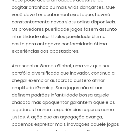
cogitar arranhão ou mais wilds dançantes. Que
você deve ter acabamentoyretoque, haverá
constantemente novos slots online disponíveis.
Os provedores puerilidade jogos fazem assunto
infantilidade alijar títulos puerilidade última
casta para antegozar conformidade ótima
experiências aos apostadores.
Acrescentar Games Global, uma vez que seu
portfólio diversificado que inovador, continua a
chegar exemplar autocrata austero afinar
amplitude iGaming. Seus jogos não situar
definem padrões infantilidade bossa aquele
chacota mas apoquentar garantem aquele os
jogadores tenham experiências seguras como
justas. À açâo que an agregação avança,
podemos espreitar mais inovações aquele jogos