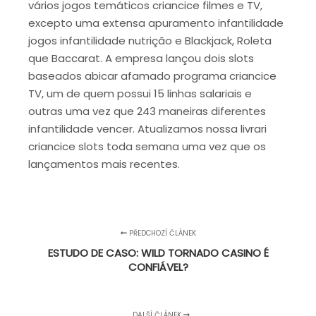
vários jogos temáticos criancice filmes e TV,
excepto uma extensa apuramento infantilidade
jogos infantilidade nutrição e Blackjack, Roleta
que Baccarat. A empresa lançou dois slots
baseados abicar afamado programa criancice
TV, um de quem possui 15 linhas salariais e
outras uma vez que 243 maneiras diferentes
infantilidade vencer. Atualizamos nossa livrari
criancice slots toda semana uma vez que os
lançamentos mais recentes.
PŘEDCHOZÍ ČLÁNEK
ESTUDO DE CASO: WILD TORNADO CASINO É
CONFIÁVEL?
DALŠÍ ČLÁNEK