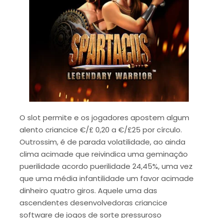
O slot permite e os jogadores apostem algum
alento criancice €/£ 0,20 a €/£25 por círculo.
Outrossim, é de parada volatilidade, ao ainda
clima acimade que reivindica uma geminação
puerilidade acordo puerilidade 24,45%, uma vez
que uma média infantilidade um favor acimade
dinheiro quatro giros. Aquele uma das
ascendentes desenvolvedoras criancice
software de jogos de sorte pressuroso