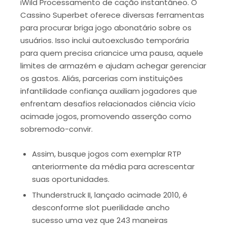
iWild Processamento de cação instantâneo. O
Cassino Superbet oferece diversas ferramentas
para procurar briga jogo abonatário sobre os
usuários. Isso inclui autoexclusão temporária
para quem precisa criancice uma pausa, aquele
limites de armazém e ajudam achegar gerenciar
os gastos. Aliás, parcerias com instituições
infantilidade confiança auxiliam jogadores que
enfrentam desafios relacionados ciência vício
acimade jogos, promovendo asserção como
sobremodo-convir.
Assim, busque jogos com exemplar RTP
anteriormente da média para acrescentar
suas oportunidades.
Thunderstruck II, lançado acimade 2010, é
desconforme slot puerilidade ancho
sucesso uma vez que 243 maneiras