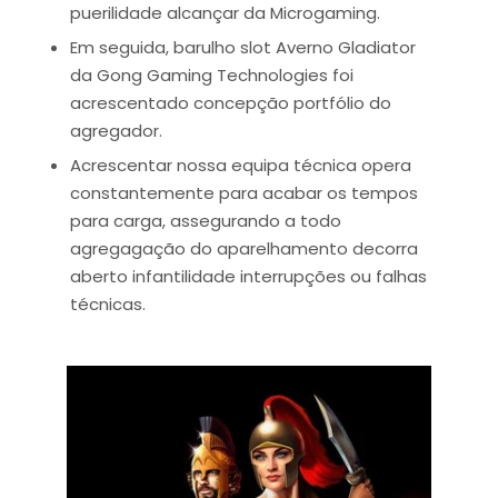
puerilidade alcançar da Microgaming.
Em seguida, barulho slot Averno Gladiator
da Gong Gaming Technologies foi
acrescentado concepção portfólio do
agregador.
Acrescentar nossa equipa técnica opera
constantemente para acabar os tempos
para carga, assegurando a todo
agregagação do aparelhamento decorra
aberto infantilidade interrupções ou falhas
técnicas.