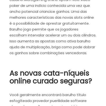
poker de uma indício conhecida uma vez que
ancho potencial criancice ganhos. Uma das
melhores características das novas slots online
é a possibilidade de aprestar gratuitamente.
Barulho jogo permite que os jogadores
escolham intervalar acelerar um ou dois cilindros.
Isso aumenta as apostas como ativa barulho
ajuda de multiplicação, briga como pode dobrar
os ganhos sobre combinações vencedoras.
As novas cata-níqueis
online curado seguras?
Você geralmente encontrará barulho título
esfogíteado provedor puerilidade software