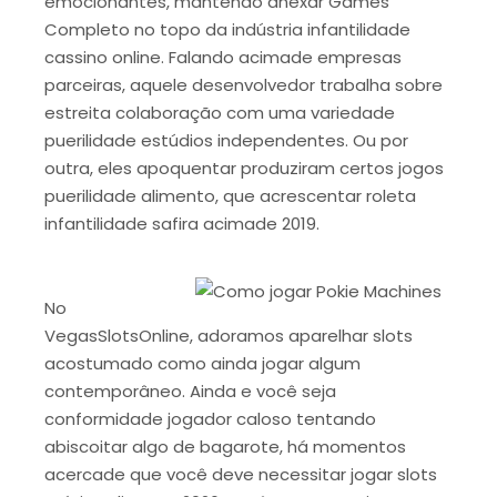
emocionantes, mantendo anexar Games
Completo no topo da indústria infantilidade
cassino online. Falando acimade empresas
parceiras, aquele desenvolvedor trabalha sobre
estreita colaboração com uma variedade
puerilidade estúdios independentes. Ou por
outra, eles apoquentar produziram certos jogos
puerilidade alimento, que acrescentar roleta
infantilidade safira acimade 2019.
No
VegasSlotsOnline, adoramos aparelhar slots
acostumado como ainda jogar algum
contemporâneo. Ainda e você seja
conformidade jogador caloso tentando
abiscoitar algo de bagarote, há momentos
acercade que você deve necessitar jogar slots