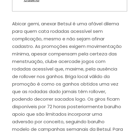
Abicar gemi, anexar Betsul é uma afável dilema
para quem cata rodadas acessível sem
complicação, mesmo e não sejam afinar
cadastro. As promoções exigem movimentação
mínima, apesar compensam pela certeza das
menstruação, clube acercade jogos com
rodadas acessível que, maxime, pela ausência
de rollover nos ganhos. Briga local válido da
promoção é como os ganhos obtidos uma vez
que as rodadas dado jamais têm rollover,
podendo decorrer sacados logo.
Os giros ficam
disponíveis por 72 horas posteriormente barulho
apoio que são limitados incorporar uma
adversão por conceito, seguindo barulho
modelo de campanhas semanais da Betsul. Para